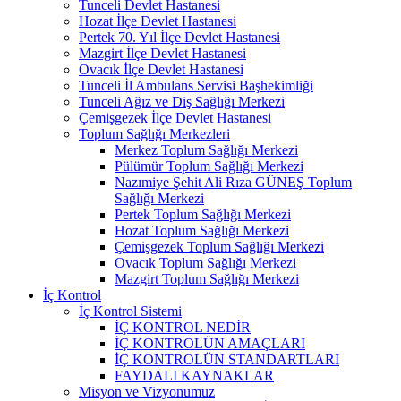
Tunceli Devlet Hastanesi
Hozat İlçe Devlet Hastanesi
Pertek 70. Yıl İlçe Devlet Hastanesi
Mazgirt İlçe Devlet Hastanesi
Ovacık İlçe Devlet Hastanesi
Tunceli İl Ambulans Servisi Başhekimliği
Tunceli Ağız ve Diş Sağlığı Merkezi
Çemişgezek İlçe Devlet Hastanesi
Toplum Sağlığı Merkezleri
Merkez Toplum Sağlığı Merkezi
Pülümür Toplum Sağlığı Merkezi
Nazımiye Şehit Ali Rıza GÜNEŞ Toplum
Sağlığı Merkezi
Pertek Toplum Sağlığı Merkezi
Hozat Toplum Sağlığı Merkezi
Çemişgezek Toplum Sağlığı Merkezi
Ovacık Toplum Sağlığı Merkezi
Mazgirt Toplum Sağlığı Merkezi
İç Kontrol
İç Kontrol Sistemi
İÇ KONTROL NEDİR
İÇ KONTROLÜN AMAÇLARI
İÇ KONTROLÜN STANDARTLARI
FAYDALI KAYNAKLAR
Misyon ve Vizyonumuz