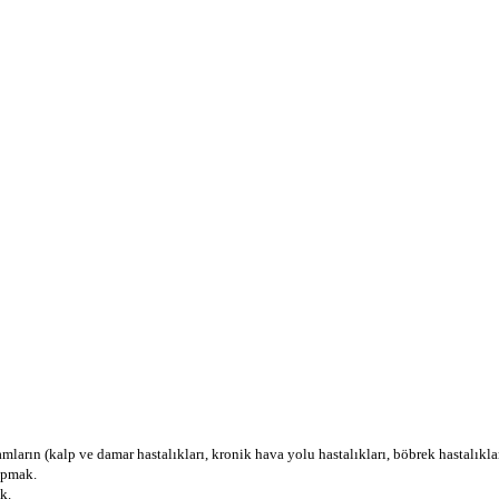
arın (kalp ve damar hastalıkları, kronik hava yolu hastalıkları, böbrek hastalıkları
yapmak.
k.