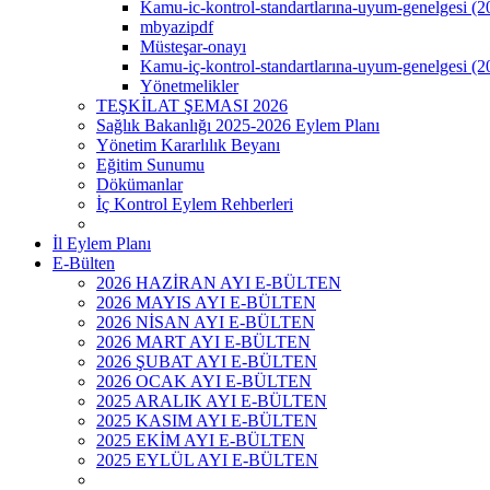
Kamu-ic-kontrol-standartlarına-uyum-genelgesi (2
mbyazipdf
Müsteşar-onayı
Kamu-iç-kontrol-standartlarına-uyum-genelgesi (2
Yönetmelikler
TEŞKİLAT ŞEMASI 2026
Sağlık Bakanlığı 2025-2026 Eylem Planı
Yönetim Kararlılık Beyanı
Eğitim Sunumu
Dökümanlar
İç Kontrol Eylem Rehberleri
İl Eylem Planı
E-Bülten
2026 HAZİRAN AYI E-BÜLTEN
2026 MAYIS AYI E-BÜLTEN
2026 NİSAN AYI E-BÜLTEN
2026 MART AYI E-BÜLTEN
2026 ŞUBAT AYI E-BÜLTEN
2026 OCAK AYI E-BÜLTEN
2025 ARALIK AYI E-BÜLTEN
2025 KASIM AYI E-BÜLTEN
2025 EKİM AYI E-BÜLTEN
2025 EYLÜL AYI E-BÜLTEN