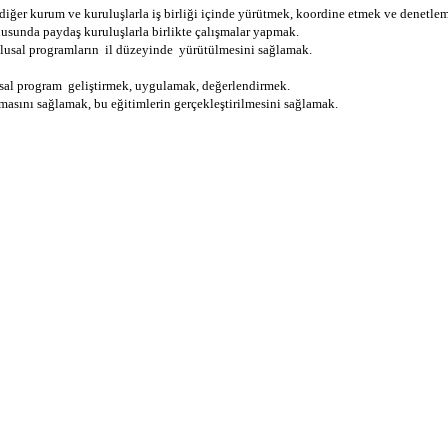
 diğer kurum ve kuruluşlarla iş birliği içinde yürütmek, koordine etmek ve denetle
nusunda paydaş kuruluşlarla birlikte çalışmalar yapmak.
ulusal programların il düzeyinde yürütülmesini sağlamak.
ulusal program geliştirmek, uygulamak, değerlendirmek.
nmasını sağlamak, bu eğitimlerin gerçekleştirilmesini sağlamak.