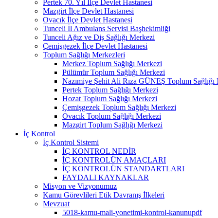
Pertek 70. Yıl İlçe Devlet Hastanesi
Mazgirt İlçe Devlet Hastanesi
Ovacık İlçe Devlet Hastanesi
Tunceli İl Ambulans Servisi Başhekimliği
Tunceli Ağız ve Diş Sağlığı Merkezi
Çemişgezek İlçe Devlet Hastanesi
Toplum Sağlığı Merkezleri
Merkez Toplum Sağlığı Merkezi
Pülümür Toplum Sağlığı Merkezi
Nazımiye Şehit Ali Rıza GÜNEŞ Toplum Sağlığı 
Pertek Toplum Sağlığı Merkezi
Hozat Toplum Sağlığı Merkezi
Çemişgezek Toplum Sağlığı Merkezi
Ovacık Toplum Sağlığı Merkezi
Mazgirt Toplum Sağlığı Merkezi
İç Kontrol
İç Kontrol Sistemi
İÇ KONTROL NEDİR
İÇ KONTROLÜN AMAÇLARI
İÇ KONTROLÜN STANDARTLARI
FAYDALI KAYNAKLAR
Misyon ve Vizyonumuz
Kamu Görevlileri Etik Davranış İlkeleri
Mevzuat
5018-kamu-mali-yonetimi-kontrol-kanunupdf