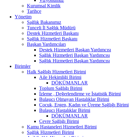
Vizyonumuz
Kurumsal Kimlik
Tarihçe
Yönetim
Sağlık Bakanımız
Tunceli İl Sağlık Müdürü
Destek Hizmetleri Başkanı
Sağlık Hizmetleri Başkanı
Başkan Yardımcıları
Destek Hizmetleri Başkan Yardımcısı
Sağlık Hizmetleri Başkan Yardımcısı
Sağlık Hizmetleri Başkan Yardımcısı
Birimler
Halk Sağlığı Hizmetleri Birimi
Aile Hekimliği Birimi
DÖKÜMANLAR
Toplum Sağlığı Birimi
İzleme , Değerlendirme ve İstatistik Birimi
Bulaşıcı Olmayan Hastalıklar Birimi
Çocuk, Ergen, Kadın ve Üreme Sağlığı Birimi
Bulaşıcı Hastalıklar Birimi
DÖKÜMANLAR
Çevre Sağlığı Birimi
Kamu Hastaneleri Hizmetleri Birimi
Sağlık Hizmetleri Birimi