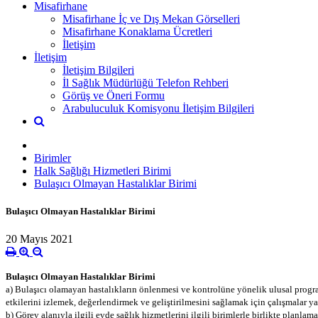
Misafirhane
Misafirhane İç ve Dış Mekan Görselleri
Misafirhane Konaklama Ücretleri
İletişim
İletişim
İletişim Bilgileri
İl Sağlık Müdürlüğü Telefon Rehberi
Görüş ve Öneri Formu
Arabuluculuk Komisyonu İletişim Bilgileri
Birimler
Halk Sağlığı Hizmetleri Birimi
Bulaşıcı Olmayan Hastalıklar Birimi
Bulaşıcı Olmayan Hastalıklar Birimi
20 Mayıs 2021
Bulaşıcı Olmayan Hastalıklar Birimi
a) Bulaşıcı olamayan hastalıkların önlenmesi ve kontrolüne yönelik ulusal programl
etkilerini izlemek, değerlendirmek ve geliştirilmesini sağlamak için çalışmalar 
b) Görev alanıyla ilgili evde sağlık hizmetlerini ilgili birimlerle birlikte planlama