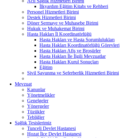
Acil Sağlık Hizmetleri Birimi
İlkyardım Eğitim Kitabı ve Rehberi
Personel Hizmetleri Birimi
Destek Hizmetleri Birimi
Döner Sermaye ve Muhasebe Birimi
Hukuk ve Muhakemat Birimi
Hasta Hakları İl Koordinatörlüğü
Hasta Hakları ve Hasta Sorumlulukları
Hasta Hakları Koordinatörlüğü Görevleri
Hasta Hakları Afiş ve Broşürler
Hasta Hakları İle İlgili Mevzuatlar
Hasta Hakları Kurul Sonuçları
Eğitim
Sivil Savunma ve Seferberlik Hizmetleri Birimi
Mevzuat
Kanunlar
Yönetmelikler
Genelgeler
Yönergeler
Tüzükler
Tebliğler
Sağlık Tesislerimiz
Tunceli Devlet Hastanesi
Hozat İlçe Devlet Hastanesi