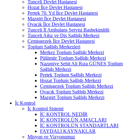
Tunceli Devlet Hastanesi
Hozat İlçe Devlet Hastanesi
Pertek 70. Yıl İlçe Devlet Hastanesi
Mazgirt İlçe Devlet Hastanesi
Ovacık İlçe Devlet Hastanesi
Tunceli İl Ambulans Servisi Başhekimliği
Tunceli Ağız ve Diş Sağlığı Merkezi
Çemişgezek İlçe Devlet Hastanesi
Toplum Sağlığı Merkezleri
Merkez Toplum Sağlığı Merkezi
Pülümür Toplum Sağlığı Merkezi
Nazımiye Şehit Ali Rıza GÜNEŞ Toplum
Sağlığı Merkezi
Pertek Toplum Sağlığı Merkezi
Hozat Toplum Sağlığı Merkezi
Çemişgezek Toplum Sağlığı Merkezi
Ovacık Toplum Sağlığı Merkezi
Mazgirt Toplum Sağlığı Merkezi
İç Kontrol
İç Kontrol Sistemi
İÇ KONTROL NEDİR
İÇ KONTROLÜN AMAÇLARI
İÇ KONTROLÜN STANDARTLARI
FAYDALI KAYNAKLAR
Misyon ve Vizyonumuz