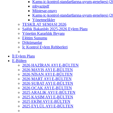
Kamu-ic-kontrol-standartlarına-uyum-genelgesi (2
mbyazipdf
Müsteşar-onayı
Kamu-iç-kontrol-standartlarına-uyum-genelgesi (2
Yönetmelikler
TEŞKİLAT ŞEMASI 2026
Sağlık Bakanlığı 2025-2026 Eylem Planı
Yönetim Kararlılık Beyanı
Eğitim Sunumu
Dökümanlar
İç Kontrol Eylem Rehberleri
İl Eylem Planı
E-Bülten
2026 HAZİRAN AYI E-BÜLTEN
2026 MAYIS AYI E-BÜLTEN
2026 NİSAN AYI E-BÜLTEN
2026 MART AYI E-BÜLTEN
2026 ŞUBAT AYI E-BÜLTEN
2026 OCAK AYI E-BÜLTEN
2025 ARALIK AYI E-BÜLTEN
2025 KASIM AYI E-BÜLTEN
2025 EKİM AYI E-BÜLTEN
2025 EYLÜL AYI E-BÜLTEN