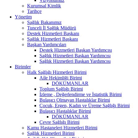
Vizyonumuz
Kurumsal Kimlik
Tarihçe
Yönetim
Sağlık Bakanımız
Tunceli İl Sağlık Müdürü
Destek Hizmetleri Başkanı
Sağlık Hizmetleri Başkanı
Başkan Yardımcıları
Destek Hizmetleri Başkan Yardımcısı
Sağlık Hizmetleri Başkan Yardımcısı
Sağlık Hizmetleri Başkan Yardımcısı
Birimler
Halk Sağlığı Hizmetleri Birimi
Aile Hekimliği Birimi
DÖKÜMANLAR
Toplum Sağlığı Birimi
İzleme , Değerlendirme ve İstatistik Birimi
Bulaşıcı Olmayan Hastalıklar Birimi
Çocuk, Ergen, Kadın ve Üreme Sağlığı Birimi
Bulaşıcı Hastalıklar Birimi
DÖKÜMANLAR
Çevre Sağlığı Birimi
Kamu Hastaneleri Hizmetleri Birimi
Sağlık Hizmetleri Birimi