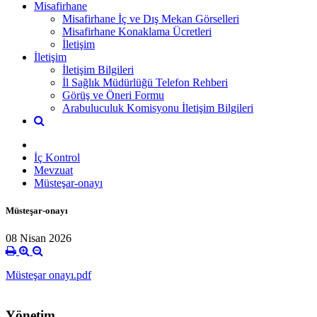
Misafirhane
Misafirhane İç ve Dış Mekan Görselleri
Misafirhane Konaklama Ücretleri
İletişim
İletişim
İletişim Bilgileri
İl Sağlık Müdürlüğü Telefon Rehberi
Görüş ve Öneri Formu
Arabuluculuk Komisyonu İletişim Bilgileri
İç Kontrol
Mevzuat
Müsteşar-onayı
Müsteşar-onayı
08 Nisan 2026
Müsteşar onayı.pdf
Yönetim