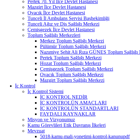
Pertek 70. Yıl İlçe Devlet Hastanesi
Mazgirt İlçe Devlet Hastanesi
Ovacık İlçe Devlet Hastanesi
Tunceli İl Ambulans Servisi Başhekimliği
Tunceli Ağız ve Diş Sağlığı Merkezi
Çemişgezek İlçe Devlet Hastanesi
Toplum Sağlığı Merkezleri
Merkez Toplum Sağlığı Merkezi
Pülümür Toplum Sağlığı Merkezi
Nazımiye Şehit Ali Rıza GÜNEŞ Toplum Sağlığı 
Pertek Toplum Sağlığı Merkezi
Hozat Toplum Sağlığı Merkezi
Çemişgezek Toplum Sağlığı Merkezi
Ovacık Toplum Sağlığı Merkezi
Mazgirt Toplum Sağlığı Merkezi
İç Kontrol
İç Kontrol Sistemi
İÇ KONTROL NEDİR
İÇ KONTROLÜN AMAÇLARI
İÇ KONTROLÜN STANDARTLARI
FAYDALI KAYNAKLAR
Misyon ve Vizyonumuz
Kamu Görevlileri Etik Davranış İlkeleri
Mevzuat
5018-kamu-mali-yonetimi-kontrol-kanunupdf