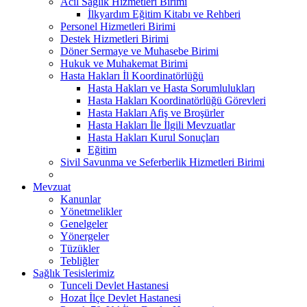
Acil Sağlık Hizmetleri Birimi
İlkyardım Eğitim Kitabı ve Rehberi
Personel Hizmetleri Birimi
Destek Hizmetleri Birimi
Döner Sermaye ve Muhasebe Birimi
Hukuk ve Muhakemat Birimi
Hasta Hakları İl Koordinatörlüğü
Hasta Hakları ve Hasta Sorumlulukları
Hasta Hakları Koordinatörlüğü Görevleri
Hasta Hakları Afiş ve Broşürler
Hasta Hakları İle İlgili Mevzuatlar
Hasta Hakları Kurul Sonuçları
Eğitim
Sivil Savunma ve Seferberlik Hizmetleri Birimi
Mevzuat
Kanunlar
Yönetmelikler
Genelgeler
Yönergeler
Tüzükler
Tebliğler
Sağlık Tesislerimiz
Tunceli Devlet Hastanesi
Hozat İlçe Devlet Hastanesi