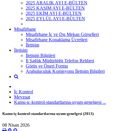
2025 ARALIK AYI E-BÜLTEN
2025 KASIM AYI E-BÜLTEN
2025 EKİM AYI E-BÜLTEN
2025 EYLÜL AYI E-BÜLTEN
Misafirhane
Misafirhane İç ve Dış Mekan Görselleri
Misafirhane Konaklama Ücretleri
İletişim
İletişim
İletişim Bilgileri
İl Sağlık Müdürlüğü Telefon Rehberi
Görüş ve Öneri Formu
Arabuluculuk Komisyonu İletişim Bilgileri
İç Kontrol
Mevzuat
Kamu-iç-kontrol-standartlarına-uyum-genelgesi ...
Kamu-iç-kontrol-standartlarına-uyum-genelgesi (2013)
08 Nisan 2026