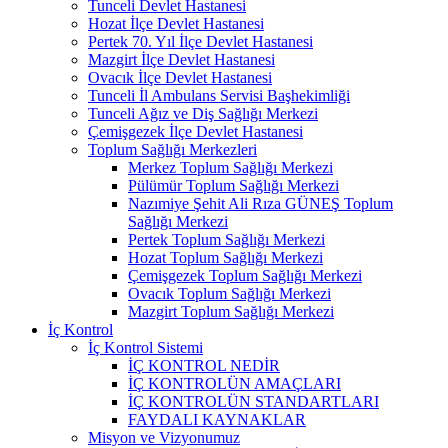
Tunceli Devlet Hastanesi
Hozat İlçe Devlet Hastanesi
Pertek 70. Yıl İlçe Devlet Hastanesi
Mazgirt İlçe Devlet Hastanesi
Ovacık İlçe Devlet Hastanesi
Tunceli İl Ambulans Servisi Başhekimliği
Tunceli Ağız ve Diş Sağlığı Merkezi
Çemişgezek İlçe Devlet Hastanesi
Toplum Sağlığı Merkezleri
Merkez Toplum Sağlığı Merkezi
Pülümür Toplum Sağlığı Merkezi
Nazımiye Şehit Ali Rıza GÜNEŞ Toplum
Sağlığı Merkezi
Pertek Toplum Sağlığı Merkezi
Hozat Toplum Sağlığı Merkezi
Çemişgezek Toplum Sağlığı Merkezi
Ovacık Toplum Sağlığı Merkezi
Mazgirt Toplum Sağlığı Merkezi
İç Kontrol
İç Kontrol Sistemi
İÇ KONTROL NEDİR
İÇ KONTROLÜN AMAÇLARI
İÇ KONTROLÜN STANDARTLARI
FAYDALI KAYNAKLAR
Misyon ve Vizyonumuz