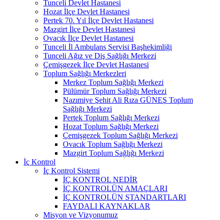
Tunceli Devlet Hastanesi
Hozat İlçe Devlet Hastanesi
Pertek 70. Yıl İlçe Devlet Hastanesi
Mazgirt İlçe Devlet Hastanesi
Ovacık İlçe Devlet Hastanesi
Tunceli İl Ambulans Servisi Başhekimliği
Tunceli Ağız ve Diş Sağlığı Merkezi
Çemişgezek İlçe Devlet Hastanesi
Toplum Sağlığı Merkezleri
Merkez Toplum Sağlığı Merkezi
Pülümür Toplum Sağlığı Merkezi
Nazımiye Şehit Ali Rıza GÜNEŞ Toplum
Sağlığı Merkezi
Pertek Toplum Sağlığı Merkezi
Hozat Toplum Sağlığı Merkezi
Çemişgezek Toplum Sağlığı Merkezi
Ovacık Toplum Sağlığı Merkezi
Mazgirt Toplum Sağlığı Merkezi
İç Kontrol
İç Kontrol Sistemi
İÇ KONTROL NEDİR
İÇ KONTROLÜN AMAÇLARI
İÇ KONTROLÜN STANDARTLARI
FAYDALI KAYNAKLAR
Misyon ve Vizyonumuz