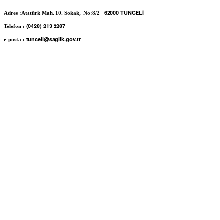
62000 TUNCELİ
Adres :Atatürk Mah. 10. Sokak, No:8/2
(0428) 213 2287
Telefon :
tunceli@saglik.gov.tr
e-posta :