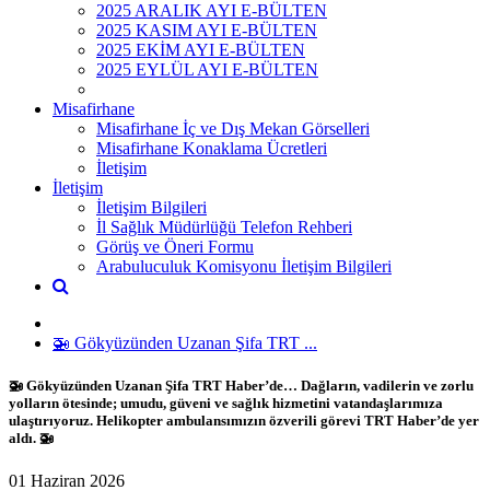
2025 ARALIK AYI E-BÜLTEN
2025 KASIM AYI E-BÜLTEN
2025 EKİM AYI E-BÜLTEN
2025 EYLÜL AYI E-BÜLTEN
Misafirhane
Misafirhane İç ve Dış Mekan Görselleri
Misafirhane Konaklama Ücretleri
İletişim
İletişim
İletişim Bilgileri
İl Sağlık Müdürlüğü Telefon Rehberi
Görüş ve Öneri Formu
Arabuluculuk Komisyonu İletişim Bilgileri
🚁 Gökyüzünden Uzanan Şifa TRT ...
🚁 Gökyüzünden Uzanan Şifa TRT Haber’de… Dağların, vadilerin ve zorlu
yolların ötesinde; umudu, güveni ve sağlık hizmetini vatandaşlarımıza
ulaştırıyoruz. Helikopter ambulansımızın özverili görevi TRT Haber’de yer
aldı. 🚁
01 Haziran 2026