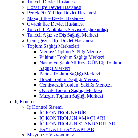
Tunceli Devlet Hastanesi
Hozat İlçe Devlet Hastanesi
Pertek 70. Yıl İlçe Devlet Hastanesi
Mazgirt İlçe Devlet Hastanesi
Ovacık İlçe Devlet Hastanesi
Tunceli İl Ambulans Servisi Başhekimliği
Tunceli Ağız ve Diş Sağlığı Merkezi
Çemişgezek İlçe Devlet Hastanesi
Toplum Sağlığı Merkezleri
Merkez Toplum Sağlığı Merkezi
Pülümür Toplum Sağlığı Merkezi
Nazımiye Şehit Ali Rıza GÜNEŞ Toplum
Sağlığı Merkezi
Pertek Toplum Sağlığı Merkezi
Hozat Toplum Sağlığı Merkezi
Çemişgezek Toplum Sağlığı Merkezi
Ovacık Toplum Sağlığı Merkezi
Mazgirt Toplum Sağlığı Merkezi
İç Kontrol
İç Kontrol Sistemi
İÇ KONTROL NEDİR
İÇ KONTROLÜN AMAÇLARI
İÇ KONTROLÜN STANDARTLARI
FAYDALI KAYNAKLAR
Misyon ve Vizyonumuz