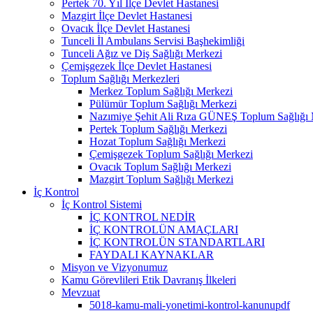
Pertek 70. Yıl İlçe Devlet Hastanesi
Mazgirt İlçe Devlet Hastanesi
Ovacık İlçe Devlet Hastanesi
Tunceli İl Ambulans Servisi Başhekimliği
Tunceli Ağız ve Diş Sağlığı Merkezi
Çemişgezek İlçe Devlet Hastanesi
Toplum Sağlığı Merkezleri
Merkez Toplum Sağlığı Merkezi
Pülümür Toplum Sağlığı Merkezi
Nazımiye Şehit Ali Rıza GÜNEŞ Toplum Sağlığı 
Pertek Toplum Sağlığı Merkezi
Hozat Toplum Sağlığı Merkezi
Çemişgezek Toplum Sağlığı Merkezi
Ovacık Toplum Sağlığı Merkezi
Mazgirt Toplum Sağlığı Merkezi
İç Kontrol
İç Kontrol Sistemi
İÇ KONTROL NEDİR
İÇ KONTROLÜN AMAÇLARI
İÇ KONTROLÜN STANDARTLARI
FAYDALI KAYNAKLAR
Misyon ve Vizyonumuz
Kamu Görevlileri Etik Davranış İlkeleri
Mevzuat
5018-kamu-mali-yonetimi-kontrol-kanunupdf