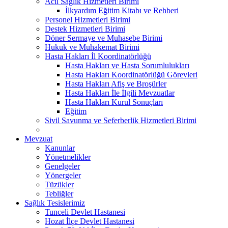
Acil Sağlık Hizmetleri Birimi
İlkyardım Eğitim Kitabı ve Rehberi
Personel Hizmetleri Birimi
Destek Hizmetleri Birimi
Döner Sermaye ve Muhasebe Birimi
Hukuk ve Muhakemat Birimi
Hasta Hakları İl Koordinatörlüğü
Hasta Hakları ve Hasta Sorumlulukları
Hasta Hakları Koordinatörlüğü Görevleri
Hasta Hakları Afiş ve Broşürler
Hasta Hakları İle İlgili Mevzuatlar
Hasta Hakları Kurul Sonuçları
Eğitim
Sivil Savunma ve Seferberlik Hizmetleri Birimi
Mevzuat
Kanunlar
Yönetmelikler
Genelgeler
Yönergeler
Tüzükler
Tebliğler
Sağlık Tesislerimiz
Tunceli Devlet Hastanesi
Hozat İlçe Devlet Hastanesi