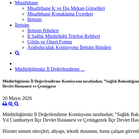
Misafirhane
Misafirhane İç ve Dış Mekan Görselleri
Misafirhane Konaklama Ücretleri
İletişim
İletişim
İletişim Bilgileri
İl Sağlık Müdürlüğü Telefon Rehberi
Görüş ve Öneri Formu
Arabuluculuk Komisyonu İletişim Bilgileri
Müdürlüğümüz İl Değerlendirme ...
Müdürlüğümüz İl Değerlendirme Komisyonu tarafından; ”Sağlık Bakanlığına Bağ
Devlet Hastanesi ve Çemişgeze
20 Mayıs 2026
Müdürlüğümüz İl Değerlendirme Komisyonu tarafından; ”Sağlık Bakanlı
Yıl Cumhuriyet İlçe Devlet Hastanesi ve Çemişgezek İlçe Devlet Hasta
Hizmet sunum süreçleri, altyapı, teknik donanım, hasta çalışan güven