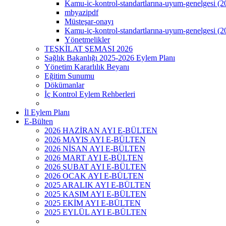
Kamu-ic-kontrol-standartlarına-uyum-genelgesi (2
mbyazipdf
Müsteşar-onayı
Kamu-iç-kontrol-standartlarına-uyum-genelgesi (2
Yönetmelikler
TEŞKİLAT ŞEMASI 2026
Sağlık Bakanlığı 2025-2026 Eylem Planı
Yönetim Kararlılık Beyanı
Eğitim Sunumu
Dökümanlar
İç Kontrol Eylem Rehberleri
İl Eylem Planı
E-Bülten
2026 HAZİRAN AYI E-BÜLTEN
2026 MAYIS AYI E-BÜLTEN
2026 NİSAN AYI E-BÜLTEN
2026 MART AYI E-BÜLTEN
2026 ŞUBAT AYI E-BÜLTEN
2026 OCAK AYI E-BÜLTEN
2025 ARALIK AYI E-BÜLTEN
2025 KASIM AYI E-BÜLTEN
2025 EKİM AYI E-BÜLTEN
2025 EYLÜL AYI E-BÜLTEN