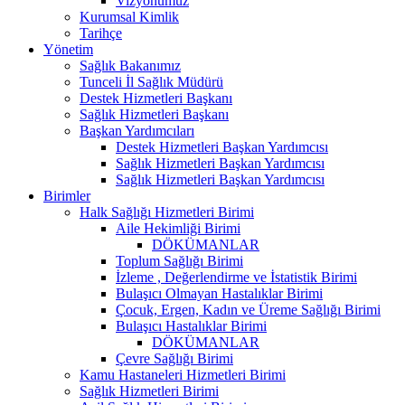
Vizyonumuz
Kurumsal Kimlik
Tarihçe
Yönetim
Sağlık Bakanımız
Tunceli İl Sağlık Müdürü
Destek Hizmetleri Başkanı
Sağlık Hizmetleri Başkanı
Başkan Yardımcıları
Destek Hizmetleri Başkan Yardımcısı
Sağlık Hizmetleri Başkan Yardımcısı
Sağlık Hizmetleri Başkan Yardımcısı
Birimler
Halk Sağlığı Hizmetleri Birimi
Aile Hekimliği Birimi
DÖKÜMANLAR
Toplum Sağlığı Birimi
İzleme , Değerlendirme ve İstatistik Birimi
Bulaşıcı Olmayan Hastalıklar Birimi
Çocuk, Ergen, Kadın ve Üreme Sağlığı Birimi
Bulaşıcı Hastalıklar Birimi
DÖKÜMANLAR
Çevre Sağlığı Birimi
Kamu Hastaneleri Hizmetleri Birimi
Sağlık Hizmetleri Birimi