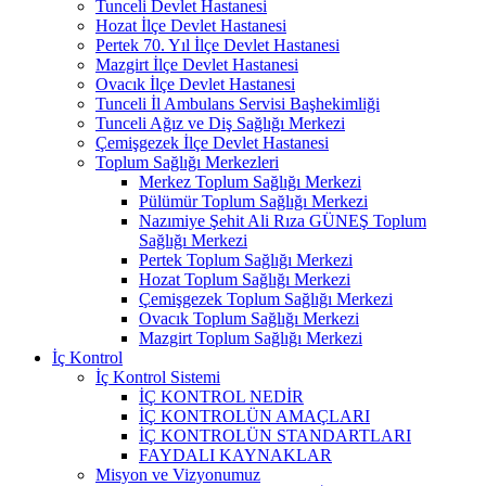
Tunceli Devlet Hastanesi
Hozat İlçe Devlet Hastanesi
Pertek 70. Yıl İlçe Devlet Hastanesi
Mazgirt İlçe Devlet Hastanesi
Ovacık İlçe Devlet Hastanesi
Tunceli İl Ambulans Servisi Başhekimliği
Tunceli Ağız ve Diş Sağlığı Merkezi
Çemişgezek İlçe Devlet Hastanesi
Toplum Sağlığı Merkezleri
Merkez Toplum Sağlığı Merkezi
Pülümür Toplum Sağlığı Merkezi
Nazımiye Şehit Ali Rıza GÜNEŞ Toplum
Sağlığı Merkezi
Pertek Toplum Sağlığı Merkezi
Hozat Toplum Sağlığı Merkezi
Çemişgezek Toplum Sağlığı Merkezi
Ovacık Toplum Sağlığı Merkezi
Mazgirt Toplum Sağlığı Merkezi
İç Kontrol
İç Kontrol Sistemi
İÇ KONTROL NEDİR
İÇ KONTROLÜN AMAÇLARI
İÇ KONTROLÜN STANDARTLARI
FAYDALI KAYNAKLAR
Misyon ve Vizyonumuz