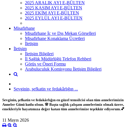
2025 ARALIK AYI E-BÜLTEN
2025 KASIM AYI E-BÜLTEN
2025 EKİM AYI E-BÜLTEN
2025 EYLÜL AYI E-BÜLTEN
Misafirhane
Misafirhane İç ve Dış Mekan Görselleri
Misafirhane Konaklama Ücretleri
İletişim
İletişim
İletişim Bilgileri
İl Sağlık Müdürlüğü Telefon Rehberi
Görüş ve Öneri Formu
Arabuluculuk Komisyonu İletişim Bilgileri
Sevginin, şefkatin ve fedakârlığın ...
Sevginin, şefkatin ve fedakârlığın en güzel temsilcisi olan tüm annelerimizin
Anneler Günü kutlu olsun. 🌸 Başta sağlık çalışanı annelerimiz olmak üzere,
emekleriyle hayatımıza değer katan tüm annelerimize teşekkür ediyorum.💕
11 Mayıs 2026