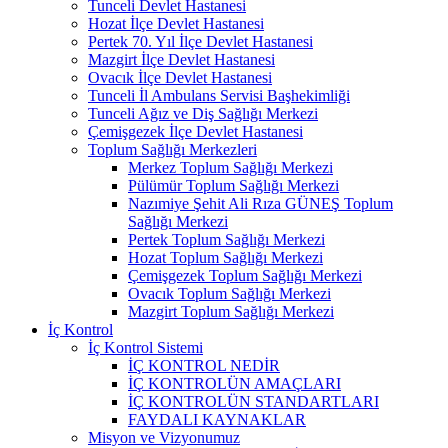
Tunceli Devlet Hastanesi
Hozat İlçe Devlet Hastanesi
Pertek 70. Yıl İlçe Devlet Hastanesi
Mazgirt İlçe Devlet Hastanesi
Ovacık İlçe Devlet Hastanesi
Tunceli İl Ambulans Servisi Başhekimliği
Tunceli Ağız ve Diş Sağlığı Merkezi
Çemişgezek İlçe Devlet Hastanesi
Toplum Sağlığı Merkezleri
Merkez Toplum Sağlığı Merkezi
Pülümür Toplum Sağlığı Merkezi
Nazımiye Şehit Ali Rıza GÜNEŞ Toplum
Sağlığı Merkezi
Pertek Toplum Sağlığı Merkezi
Hozat Toplum Sağlığı Merkezi
Çemişgezek Toplum Sağlığı Merkezi
Ovacık Toplum Sağlığı Merkezi
Mazgirt Toplum Sağlığı Merkezi
İç Kontrol
İç Kontrol Sistemi
İÇ KONTROL NEDİR
İÇ KONTROLÜN AMAÇLARI
İÇ KONTROLÜN STANDARTLARI
FAYDALI KAYNAKLAR
Misyon ve Vizyonumuz