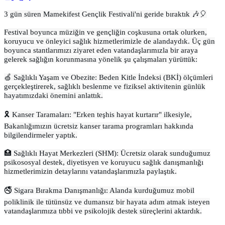
3 gün süren Mamekifest Gençlik Festivali'ni geride bıraktık 🎶🎈
Festival boyunca müziğin ve gençliğin coşkusuna ortak olurken,
koruyucu ve önleyici sağlık hizmetlerimizle de alandaydık. Üç gün
boyunca stantlarımızı ziyaret eden vatandaşlarımızla bir araya
gelerek sağlığın korunmasına yönelik şu çalışmaları yürüttük:
🍏 Sağlıklı Yaşam ve Obezite: Beden Kitle İndeksi (BKİ) ölçümleri
gerçekleştirerek, sağlıklı beslenme ve fiziksel aktivitenin günlük
hayatımızdaki önemini anlattık.
🎗️ Kanser Taramaları: "Erken teşhis hayat kurtarır" ilkesiyle,
Bakanlığımızın ücretsiz kanser tarama programları hakkında
bilgilendirmeler yaptık.
🏥 Sağlıklı Hayat Merkezleri (SHM): Ücretsiz olarak sunduğumuz
psikososyal destek, diyetisyen ve koruyucu sağlık danışmanlığı
hizmetlerimizin detaylarını vatandaşlarımızla paylaştık.
🚭 Sigara Bırakma Danışmanlığı: Alanda kurduğumuz mobil
poliklinik ile tütünsüz ve dumansız bir hayata adım atmak isteyen
vatandaşlarımıza tıbbi ve psikolojik destek süreçlerini aktardık.