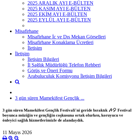
2025 ARALIK AYI E-BÜLTEN
2025 KASIM AYI E-BÜLTEN
2025 EKİM AYI E-BÜLTEN
2025 EYLÜL AYI E-BÜLTEN
Misafirhane
Misafirhane İç ve Dış Mekan Görselleri
Misafirhane Konaklama Ücretleri
İletişim
İletişim
İletişim Bilgileri
İl Sağlık Müdürlüğü Telefon Rehberi
Görüş ve Öneri Formu
Arabuluculuk Komisyonu İletişim Bilgileri
3 gün süren Mamekifest Gençlik ...
3 gün süren Mamekifest Gençlik Festivali'ni geride bıraktık 🎶🎈 Festival
boyunca müziğin ve gençliğin coşkusuna ortak olurken, koruyucu ve
önleyici sağlık hizmetlerimizle de alandaydık.
11 Mayıs 2026