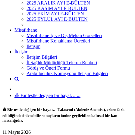
2025 ARALIK AYI E-BÜLTEN
2025 KASIM AYI E-BÜLTEN
2025 EKİM AYI E-BÜLTEN
2025 EYLÜL AYI E-BÜLTEN
Misafirhane
Misafirhane İç ve Dış Mekan Görselleri
Misafirhane Konaklama Ücretleri
İletişim
İletişim
İletişim Bilgileri
İl Sağlık Müdürlüğü Telefon Rehberi
Görüş ve Öneri Formu
Arabuluculuk Komisyonu İletişim Bilgileri
🩸 Bir testle değişen bir hayat… ...
🩸 Bir testle değişen bir hayat… Talasemi (Akdeniz Anemisi), erken fark
edildiğinde önlenebilir sonuçların önüne geçilebilen kalıtsal bir kan
hastalığıdır.
11 Mayıs 2026