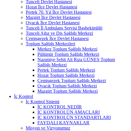
Tunceli Devlet Hastanesi
Hozat İlçe Devlet Hastanesi
Pertek 70. Yıl İlçe Devlet Hastanesi
Mazgirt İlçe Devlet Hastanesi
Ovacık İlçe Devlet Hastanesi
Tunceli İl Ambulans Servisi Başhekimliği
Tunceli Ağız ve Diş Sağlığı Merkezi
Çemişgezek İlçe Devlet Hastanesi
Toplum Sağlığı Merkezleri
Merkez Toplum Sağlığı Merkezi
Pülümür Toplum Sağlığı Merkezi
Nazımiye Şehit Ali Rıza GÜNEŞ Toplum
Sağlığı Merkezi
Pertek Toplum Sağlığı Merkezi
Hozat Toplum Sağlığı Merkezi
Çemişgezek Toplum Sağlığı Merkezi
Ovacık Toplum Sağlığı Merkezi
Mazgirt Toplum Sağlığı Merkezi
İç Kontrol
İç Kontrol Sistemi
İÇ KONTROL NEDİR
İÇ KONTROLÜN AMAÇLARI
İÇ KONTROLÜN STANDARTLARI
FAYDALI KAYNAKLAR
Misyon ve Vizyonumuz