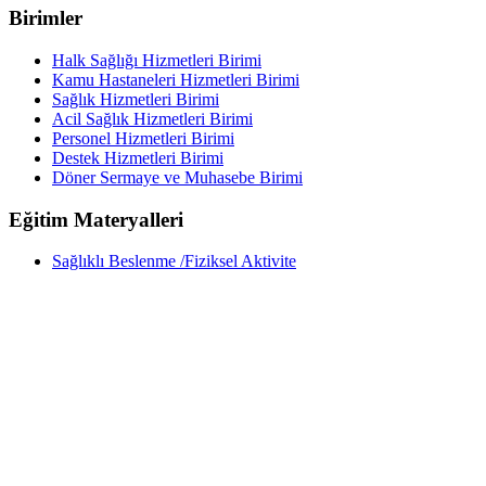
Birimler
Halk Sağlığı Hizmetleri Birimi
Kamu Hastaneleri Hizmetleri Birimi
Sağlık Hizmetleri Birimi
Acil Sağlık Hizmetleri Birimi
Personel Hizmetleri Birimi
Destek Hizmetleri Birimi
Döner Sermaye ve Muhasebe Birimi
Eğitim Materyalleri
Sağlıklı Beslenme /Fiziksel Aktivite