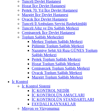
Tunceli Devlet Hastanesi
Hozat İlçe Devlet Hastanesi
Pertek 70. Yıl İlçe Devlet Hastanesi
Mazgirt İlçe Devlet Hastanesi
Ovacık İlçe Devlet Hastanesi
Tunceli İl Ambulans Servisi Başhekimliği
Tunceli Ağız ve Diş Sağlığı Merkezi
Çemişgezek İlçe Devlet Hastanesi
Toplum Sağlığı Merkezleri
Merkez Toplum Sağlığı Merkezi
Pülümür Toplum Sağlığı Merkezi
Nazımiye Şehit Ali Rıza GÜNEŞ Toplum
Sağlığı Merkezi
Pertek Toplum Sağlığı Merkezi
Hozat Toplum Sağlığı Merkezi
Çemişgezek Toplum Sağlığı Merkezi
Ovacık Toplum Sağlığı Merkezi
Mazgirt Toplum Sağlığı Merkezi
İç Kontrol
İç Kontrol Sistemi
İÇ KONTROL NEDİR
İÇ KONTROLÜN AMAÇLARI
İÇ KONTROLÜN STANDARTLARI
FAYDALI KAYNAKLAR
Misyon ve Vizyonumuz