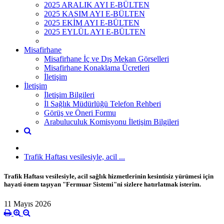
2025 ARALIK AYI E-BÜLTEN
2025 KASIM AYI E-BÜLTEN
2025 EKİM AYI E-BÜLTEN
2025 EYLÜL AYI E-BÜLTEN
Misafirhane
Misafirhane İç ve Dış Mekan Görselleri
Misafirhane Konaklama Ücretleri
İletişim
İletişim
İletişim Bilgileri
İl Sağlık Müdürlüğü Telefon Rehberi
Görüş ve Öneri Formu
Arabuluculuk Komisyonu İletişim Bilgileri
Trafik Haftası vesilesiyle, acil ...
Trafik Haftası vesilesiyle, acil sağlık hizmetlerinin kesintisiz yürümesi için
hayati önem taşıyan "Fermuar Sistemi"ni sizlere hatırlatmak isterim.
11 Mayıs 2026