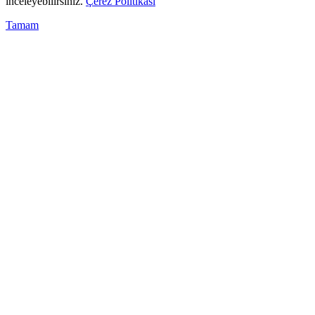
inceleyebilirsiniz.
Çerez Politikası
Tamam