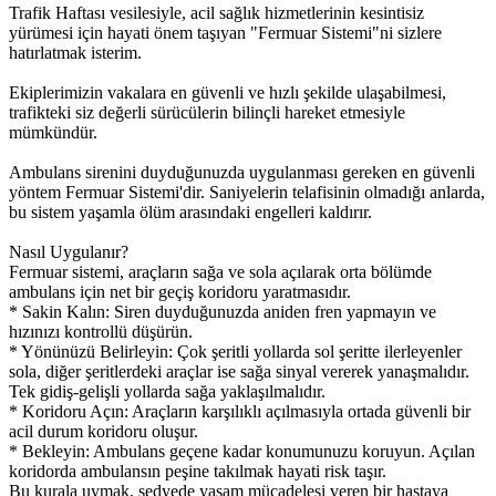
Trafik Haftası vesilesiyle, acil sağlık hizmetlerinin kesintisiz
yürümesi için hayati önem taşıyan "Fermuar Sistemi"ni sizlere
hatırlatmak isterim.
Ekiplerimizin vakalara en güvenli ve hızlı şekilde ulaşabilmesi,
trafikteki siz değerli sürücülerin bilinçli hareket etmesiyle
mümkündür.
Ambulans sirenini duyduğunuzda uygulanması gereken en güvenli
yöntem Fermuar Sistemi'dir. Saniyelerin telafisinin olmadığı anlarda,
bu sistem yaşamla ölüm arasındaki engelleri kaldırır.
Nasıl Uygulanır?
Fermuar sistemi, araçların sağa ve sola açılarak orta bölümde
ambulans için net bir geçiş koridoru yaratmasıdır.
* Sakin Kalın: Siren duyduğunuzda aniden fren yapmayın ve
hızınızı kontrollü düşürün.
* Yönünüzü Belirleyin: Çok şeritli yollarda sol şeritte ilerleyenler
sola, diğer şeritlerdeki araçlar ise sağa sinyal vererek yanaşmalıdır.
Tek gidiş-gelişli yollarda sağa yaklaşılmalıdır.
* Koridoru Açın: Araçların karşılıklı açılmasıyla ortada güvenli bir
acil durum koridoru oluşur.
* Bekleyin: Ambulans geçene kadar konumunuzu koruyun. Açılan
koridorda ambulansın peşine takılmak hayati risk taşır.
Bu kurala uymak, sedyede yaşam mücadelesi veren bir hastaya