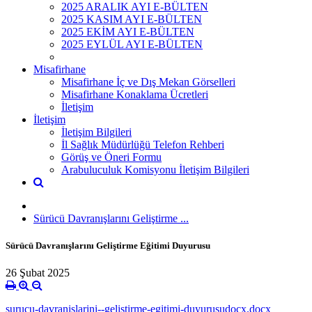
2025 ARALIK AYI E-BÜLTEN
2025 KASIM AYI E-BÜLTEN
2025 EKİM AYI E-BÜLTEN
2025 EYLÜL AYI E-BÜLTEN
Misafirhane
Misafirhane İç ve Dış Mekan Görselleri
Misafirhane Konaklama Ücretleri
İletişim
İletişim
İletişim Bilgileri
İl Sağlık Müdürlüğü Telefon Rehberi
Görüş ve Öneri Formu
Arabuluculuk Komisyonu İletişim Bilgileri
Sürücü Davranışlarını Geliştirme ...
Sürücü Davranışlarını Geliştirme Eğitimi Duyurusu
26 Şubat 2025
surucu-davranislarini--gelistirme-egitimi-duyurusudocx.docx