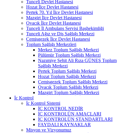
Tunceli Devlet Hastanesi
Hozat İlçe Devlet Hastanesi
Pertek 70. Yıl İlçe Devlet Hastanesi
Mazgirt İlçe Devlet Hastanesi
Ovacık İlçe Devlet Hastanesi
Tunceli İl Ambulans Servisi Başhekimliği
Tunceli Ağız ve Diş Sağlığı Merkezi
Çemişgezek İlçe Devlet Hastanesi
Toplum Sağlığı Merkezleri
Merkez Toplum Sağlığı Merkezi
Pülümür Toplum Sağlığı Merkezi
Nazımiye Şehit Ali Rıza GÜNEŞ Toplum
Sağlığı Merkezi
Pertek Toplum Sağlığı Merkezi
Hozat Toplum Sağlığı Merkezi
Çemişgezek Toplum Sağlığı Merkezi
Ovacık Toplum Sağlığı Merkezi
Mazgirt Toplum Sağlığı Merkezi
İç Kontrol
İç Kontrol Sistemi
İÇ KONTROL NEDİR
İÇ KONTROLÜN AMAÇLARI
İÇ KONTROLÜN STANDARTLARI
FAYDALI KAYNAKLAR
Misyon ve Vizyonumuz