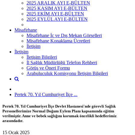
2025 ARALIK AYI E-BÜLTEN
2025 KASIM AYI E-BÜLTEN
2025 EKİM AYI E-BÜLTEN
2025 EYLÜL AYI E-BÜLTEN
Misafirhane
Misafirhane İç ve Dış Mekan Görselleri
Misafirhane Konaklama Ücretleri
İletişim
İletişim
İletişim Bilgileri
İl Sağlık Müdürlüğü Telefon Rehberi
Görüş ve Öneri Formu
Arabuluculuk Komisyonu İletişim Bilgileri
Pertek 70. Yıl Cumhuriyet İlçe ...
Pertek 70. Yıl Cumhuriyet İlçe Devlet Hastanesi'nde görevli Sağlık
Personellerimize Normal Doğum Eylem Planı kapsamında eğitim
verilmiştir. Anne ve bebek sağlığını korumak öncelikli hedeflerimiz
arasındadır.
15 Ocak 2025