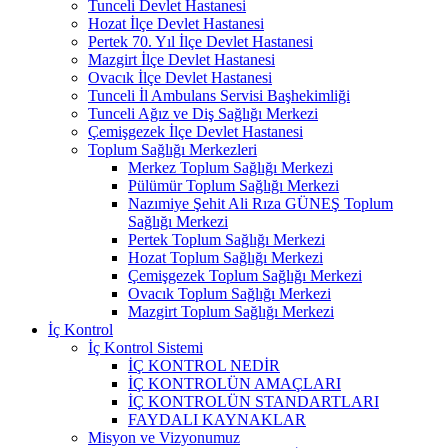
Tunceli Devlet Hastanesi
Hozat İlçe Devlet Hastanesi
Pertek 70. Yıl İlçe Devlet Hastanesi
Mazgirt İlçe Devlet Hastanesi
Ovacık İlçe Devlet Hastanesi
Tunceli İl Ambulans Servisi Başhekimliği
Tunceli Ağız ve Diş Sağlığı Merkezi
Çemişgezek İlçe Devlet Hastanesi
Toplum Sağlığı Merkezleri
Merkez Toplum Sağlığı Merkezi
Pülümür Toplum Sağlığı Merkezi
Nazımiye Şehit Ali Rıza GÜNEŞ Toplum
Sağlığı Merkezi
Pertek Toplum Sağlığı Merkezi
Hozat Toplum Sağlığı Merkezi
Çemişgezek Toplum Sağlığı Merkezi
Ovacık Toplum Sağlığı Merkezi
Mazgirt Toplum Sağlığı Merkezi
İç Kontrol
İç Kontrol Sistemi
İÇ KONTROL NEDİR
İÇ KONTROLÜN AMAÇLARI
İÇ KONTROLÜN STANDARTLARI
FAYDALI KAYNAKLAR
Misyon ve Vizyonumuz