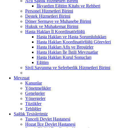
Acil Sağlık Hizmetleri Birimi
İlkyardım Eğitim Kitabı ve Rehberi
Personel Hizmetleri Birimi
Destek Hizmetleri Birimi
Döner Sermaye ve Muhasebe Birimi
Hukuk ve Muhakemat Birimi
Hasta Hakları İl Koordinatörlüğü
Hasta Hakları ve Hasta Sorumlulukları
Hasta Hakları Koordinatörlüğü Görevleri
Hasta Hakları Afiş ve Broşürler
Hasta Hakları İle İlgili Mevzuatlar
Hasta Hakları Kurul Sonuçları
Eğitim
Sivil Savunma ve Seferberlik Hizmetleri Birimi
Mevzuat
Kanunlar
Yönetmelikler
Genelgeler
Yönergeler
Tüzükler
Tebliğler
Sağlık Tesislerimiz
Tunceli Devlet Hastanesi
Hozat İlçe Devlet Hastanesi