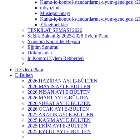
Kamu-ic-kontrol-standartlarına-uyum-genelgesi (2
mbyazipdf
Müsteşar-onayı
Kamu-iç-kontrol-standartlarına-uyum-genelgesi (2
Yönetmelikler
TEŞKİLAT ŞEMASI 2026
Sağlık Bakanlığı 2025-2026 Eylem Planı
Yönetim Kararlılık Beyanı
Eğitim Sunumu
Dökümanlar
İç Kontrol Eylem Rehberleri
İl Eylem Planı
E-Bülten
2026 HAZİRAN AYI E-BÜLTEN
2026 MAYIS AYI E-BÜLTEN
2026 NİSAN AYI E-BÜLTEN
2026 MART AYI E-BÜLTEN
2026 ŞUBAT AYI E-BÜLTEN
2026 OCAK AYI E-BÜLTEN
2025 ARALIK AYI E-BÜLTEN
2025 KASIM AYI E-BÜLTEN
2025 EKİM AYI E-BÜLTEN
2025 EYLÜL AYI E-BÜLTEN