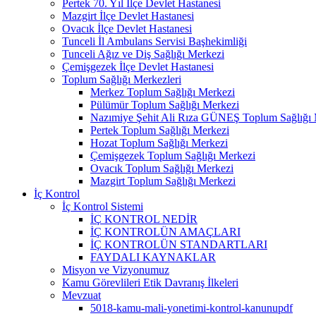
Pertek 70. Yıl İlçe Devlet Hastanesi
Mazgirt İlçe Devlet Hastanesi
Ovacık İlçe Devlet Hastanesi
Tunceli İl Ambulans Servisi Başhekimliği
Tunceli Ağız ve Diş Sağlığı Merkezi
Çemişgezek İlçe Devlet Hastanesi
Toplum Sağlığı Merkezleri
Merkez Toplum Sağlığı Merkezi
Pülümür Toplum Sağlığı Merkezi
Nazımiye Şehit Ali Rıza GÜNEŞ Toplum Sağlığı 
Pertek Toplum Sağlığı Merkezi
Hozat Toplum Sağlığı Merkezi
Çemişgezek Toplum Sağlığı Merkezi
Ovacık Toplum Sağlığı Merkezi
Mazgirt Toplum Sağlığı Merkezi
İç Kontrol
İç Kontrol Sistemi
İÇ KONTROL NEDİR
İÇ KONTROLÜN AMAÇLARI
İÇ KONTROLÜN STANDARTLARI
FAYDALI KAYNAKLAR
Misyon ve Vizyonumuz
Kamu Görevlileri Etik Davranış İlkeleri
Mevzuat
5018-kamu-mali-yonetimi-kontrol-kanunupdf