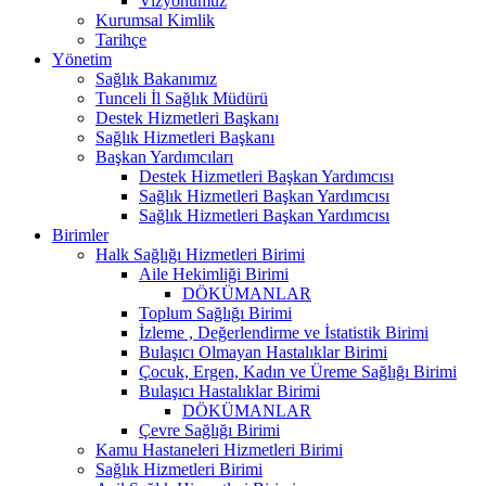
Vizyonumuz
Kurumsal Kimlik
Tarihçe
Yönetim
Sağlık Bakanımız
Tunceli İl Sağlık Müdürü
Destek Hizmetleri Başkanı
Sağlık Hizmetleri Başkanı
Başkan Yardımcıları
Destek Hizmetleri Başkan Yardımcısı
Sağlık Hizmetleri Başkan Yardımcısı
Sağlık Hizmetleri Başkan Yardımcısı
Birimler
Halk Sağlığı Hizmetleri Birimi
Aile Hekimliği Birimi
DÖKÜMANLAR
Toplum Sağlığı Birimi
İzleme , Değerlendirme ve İstatistik Birimi
Bulaşıcı Olmayan Hastalıklar Birimi
Çocuk, Ergen, Kadın ve Üreme Sağlığı Birimi
Bulaşıcı Hastalıklar Birimi
DÖKÜMANLAR
Çevre Sağlığı Birimi
Kamu Hastaneleri Hizmetleri Birimi
Sağlık Hizmetleri Birimi