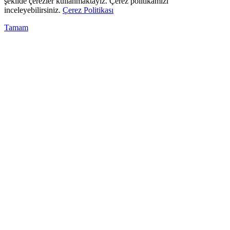
şekilde çerezler kullanmaktayız. Çerez politikamızı
inceleyebilirsiniz.
Çerez Politikası
Tamam