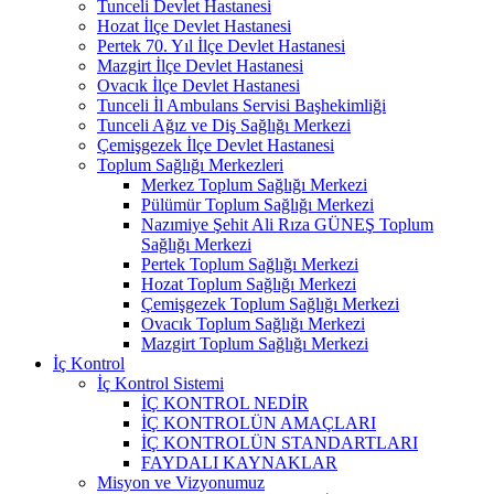
Tunceli Devlet Hastanesi
Hozat İlçe Devlet Hastanesi
Pertek 70. Yıl İlçe Devlet Hastanesi
Mazgirt İlçe Devlet Hastanesi
Ovacık İlçe Devlet Hastanesi
Tunceli İl Ambulans Servisi Başhekimliği
Tunceli Ağız ve Diş Sağlığı Merkezi
Çemişgezek İlçe Devlet Hastanesi
Toplum Sağlığı Merkezleri
Merkez Toplum Sağlığı Merkezi
Pülümür Toplum Sağlığı Merkezi
Nazımiye Şehit Ali Rıza GÜNEŞ Toplum
Sağlığı Merkezi
Pertek Toplum Sağlığı Merkezi
Hozat Toplum Sağlığı Merkezi
Çemişgezek Toplum Sağlığı Merkezi
Ovacık Toplum Sağlığı Merkezi
Mazgirt Toplum Sağlığı Merkezi
İç Kontrol
İç Kontrol Sistemi
İÇ KONTROL NEDİR
İÇ KONTROLÜN AMAÇLARI
İÇ KONTROLÜN STANDARTLARI
FAYDALI KAYNAKLAR
Misyon ve Vizyonumuz