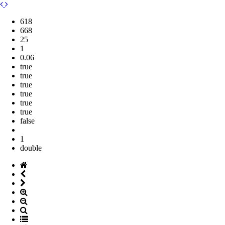
618
668
25
1
0.06
true
true
true
true
true
true
false
1
double